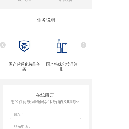
客户数量
合作机构
业务说明
测
国产普通化妆品备
国产特殊化妆品注
进口普通化妆品备
）
案
册
在线留言
您的任何疑问均会得到我们的及时响应
*
*