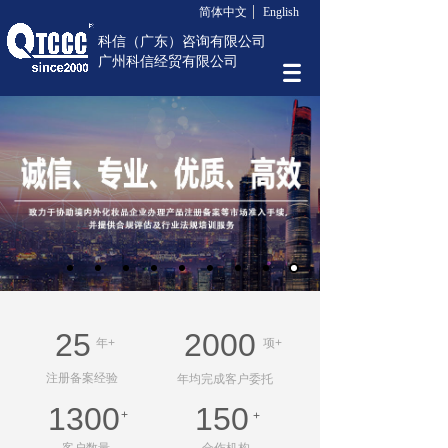
简体中文
English
科信（广东）咨询有限公司
广州科信经贸有限公司
25
2000
年+
项+
注册备案经验
年均完成客户委托
1300
150
+
+